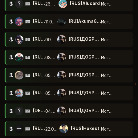
Игрок
[RUS]julsolegovna1
[RUS]Alucard
26.07.2026
Истек
VAC-бан
Загружается...
VAC
Steam3 ID
[U:1:1149851288]
[RUS]etadevochkamnevret
Steam ID
Игрок
[RUS]Women
[RU]Akuma666
11.07.2026
Истек
etadevochkamnevret
IP адрес
94.41.116.132
VAC-бан
Загружается...
STEAM_0:1:952980563
VAC
Steam3 ID
Steam ID
Игрок
[RUS]๋
[RUS]ДОБРЫЙ [215]
09.07.2026
Истек
[RUS]julsolegovna1
Был выдан
03.08.2026 в 23:59
IP адрес
188.168.155.222
[U:1:1905961127]
Steam
STEAM_0:1:952980563
Steam3 ID
Steam ID
Community
Игрок
1 нед.
[RUS]Кирюха 67
[RUS]ДОБРЫЙ [215]
08.07.2026
Истек
[RUS]Women
Был выдан
03.08.2026 в 23:59
Длительность
[U:1:1905961127]
Steam
STEAM_0:0:353097561
76561199866226855
Steam3 ID
VAC-бан
VAC
Steam ID
Community
Игрок
1 нед.
[RUS]andrej
[RUS]ДОБРЫЙ [215]
05.07.2026
Истек
[RUS]๋
Будет снят
10.08.2026 в 23:59
Длительность
[U:1:706195122]
Загружается...
Steam
IP адрес
STEAM_0:1:619031054
76561199866226855
Steam3 ID
VAC-бан
VAC
Steam ID
Community
Игрок
Причина
Неуважение к
[RUS]КрЕвЕтОнЬчИк
[RUS]ДОБРЫЙ [215]
05.07.2026
Истек
[RUS]Кирюха 67
Будет снят
10.08.2026 в 23:59
178.45.126.95
бана
администрации,
Был выдан
[U:1:1238062109]
Загружается...
Steam
IP адрес
STEAM_0:0:883554845
76561198666460850
оскорбления, мат.
Steam3 ID
VAC-бан
VAC
Steam ID
Community
Игрок
Причина
Неуважение к
[DEU]Drambik
[RUS]ДОБРЫЙ [215]
04.06.2026
Истек
[RUS]andrej
29.07.2026 в 21:06
Сервер
212.32.192.60
бана
администрации, мат,
Был выдан
[U:1:1767109690]
Загружается...
Длительность
Steam
IP адрес
STEAM_0:0:360800883
76561199198327837
оскорбления.
Steam3 ID
VAC-бан
VAC
Steam ID
Community
Пожалуйста, подождите...
Игрок
[RUS]Mesmerize.
[RUS]Hokest
22.05.2026
Истек
[RUS]КрЕвЕтОнЬчИк
26.07.2026 в 21:31
Сервер
1 мес.
Предыдущие
46.8.21.26
Будет снят
Был выдан
[U:1:721601766]
Загружается...
Длительность
Steam
IP адрес
баны
STEAM_0:1:925988454
76561199727375418